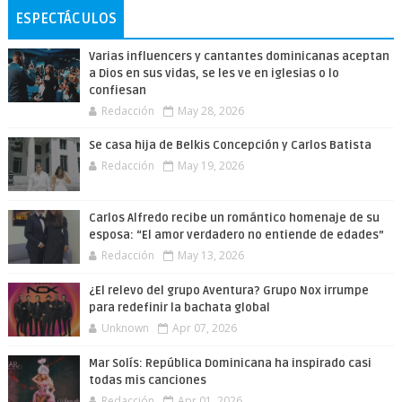
ESPECTÁCULOS
Varias influencers y cantantes dominicanas aceptan
a Dios en sus vidas, se les ve en iglesias o lo
confiesan
Redacción
May 28, 2026
Se casa hija de Belkis Concepción y Carlos Batista
Redacción
May 19, 2026
Carlos Alfredo recibe un romántico homenaje de su
esposa: “El amor verdadero no entiende de edades”
Redacción
May 13, 2026
¿El relevo del grupo Aventura? Grupo Nox irrumpe
para redefinir la bachata global
Unknown
Apr 07, 2026
Mar Solís: República Dominicana ha inspirado casi
todas mis canciones
Redacción
Apr 01, 2026