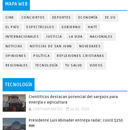
MAPA WEB
CINE
CONCIERTOS
DEPORTES
ECONOMÍA
EE.UU
EL PAÍS
ESPECTÁCULOS
GOBIERNO
HAITÍ
INTERNACIONALES
JUSTICIA
LA VIDA
NACIONALES
NOTICIAS
NOTICIAS DE SAN JUAN
NOVEDADES
OPINIONES
POLÍTICA
REFLEXIONES CRISTIANAS
REGIONALES
TECNOLOGÍA
TU SALUD
VIDEOS
TECNOLOGÍA
Científicos destacan potencial del sargazo para
energía y agricultura
CRISTHIAN MATEO
Jul 02, 2026
Presidente Luis Abinader entrega radar; costó $250
MM