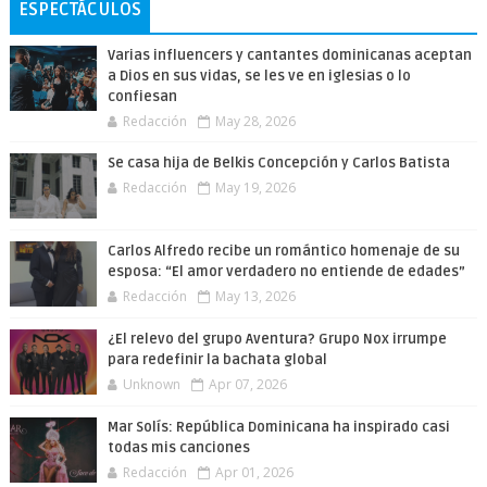
ESPECTÁCULOS
Varias influencers y cantantes dominicanas aceptan
a Dios en sus vidas, se les ve en iglesias o lo
confiesan
Redacción
May 28, 2026
Se casa hija de Belkis Concepción y Carlos Batista
Redacción
May 19, 2026
Carlos Alfredo recibe un romántico homenaje de su
esposa: “El amor verdadero no entiende de edades”
Redacción
May 13, 2026
¿El relevo del grupo Aventura? Grupo Nox irrumpe
para redefinir la bachata global
Unknown
Apr 07, 2026
Mar Solís: República Dominicana ha inspirado casi
todas mis canciones
Redacción
Apr 01, 2026