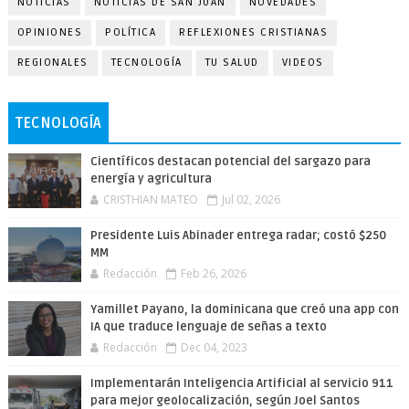
NOTICIAS
NOTICIAS DE SAN JUAN
NOVEDADES
OPINIONES
POLÍTICA
REFLEXIONES CRISTIANAS
REGIONALES
TECNOLOGÍA
TU SALUD
VIDEOS
TECNOLOGÍA
Científicos destacan potencial del sargazo para
energía y agricultura
CRISTHIAN MATEO
Jul 02, 2026
Presidente Luis Abinader entrega radar; costó $250
MM
Redacción
Feb 26, 2026
Yamillet Payano, la dominicana que creó una app con
IA que traduce lenguaje de señas a texto
Redacción
Dec 04, 2023
Implementarán Inteligencia Artificial al servicio 911
para mejor geolocalización, según Joel Santos