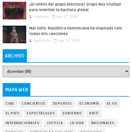
¿El relevo del grupo Aventura? Grupo Nox irrumpe
para redefinir la bachata global
Unknown
Apr 07, 2026
Mar Solís: República Dominicana ha inspirado casi
todas mis canciones
Redacción
Apr 01, 2026
ARCHIVO
MAPA WEB
CINE
CONCIERTOS
DEPORTES
ECONOMÍA
EE.UU
EL PAÍS
ESPECTÁCULOS
GOBIERNO
HAITÍ
INTERNACIONALES
JUSTICIA
LA VIDA
NACIONALES