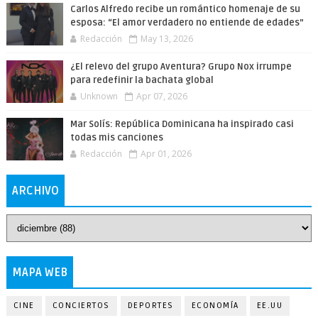
Carlos Alfredo recibe un romántico homenaje de su
esposa: “El amor verdadero no entiende de edades”
Redacción
May 13, 2026
¿El relevo del grupo Aventura? Grupo Nox irrumpe
para redefinir la bachata global
Unknown
Apr 07, 2026
Mar Solís: República Dominicana ha inspirado casi
todas mis canciones
Redacción
Apr 01, 2026
ARCHIVO
MAPA WEB
CINE
CONCIERTOS
DEPORTES
ECONOMÍA
EE.UU