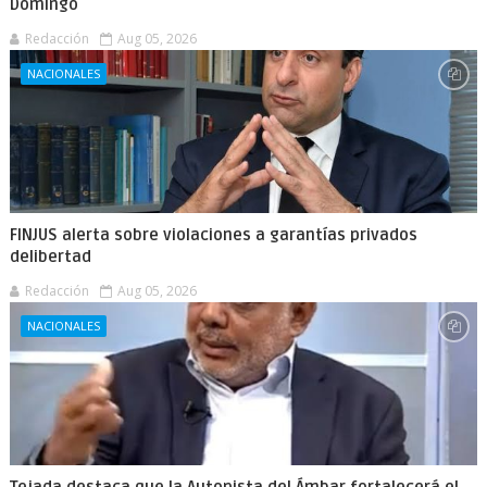
Domingo
Redacción
Aug 05, 2026
NACIONALES
FINJUS alerta sobre violaciones a garantías privados
delibertad
Redacción
Aug 05, 2026
NACIONALES
Tejada destaca que la Autopista del Ámbar fortalecerá el