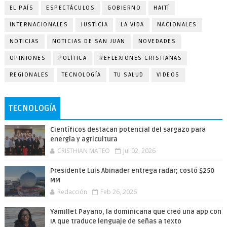
EL PAÍS
ESPECTÁCULOS
GOBIERNO
HAITÍ
INTERNACIONALES
JUSTICIA
LA VIDA
NACIONALES
NOTICIAS
NOTICIAS DE SAN JUAN
NOVEDADES
OPINIONES
POLÍTICA
REFLEXIONES CRISTIANAS
REGIONALES
TECNOLOGÍA
TU SALUD
VIDEOS
TECNOLOGÍA
Científicos destacan potencial del sargazo para
energía y agricultura
CRISTHIAN MATEO
Jul 02, 2026
Presidente Luis Abinader entrega radar; costó $250
MM
Redacción
Feb 26, 2026
Yamillet Payano, la dominicana que creó una app con
IA que traduce lenguaje de señas a texto