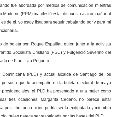
uando fue abordada por medios de comunicación mientras
rio Moderno (PRM) manifestó estar dispuesta a acompañar al
es de él, yo estoy lista para seguir trabajando por y para mi
ncionaria.
de boleta son Roque Espaillat, quien junto a la activista
Partido Socialista Cristiano (PSC) y Fulgencio Severino del
ñado de Francisca Peguero.
ón Dominicana (PLD) y actual alcalde de Santiago de los
na persona que lo acompañe en la boleta electoral de mayo
es presidenciales, el PLD ha presentado a una mujer como
sas tres ocasiones, Margarita Cedeño, no parece estar
a posición; una opción podría ser la exdiputada y miembro
ardo, quien parece ser respaldada por las bases del PLD.