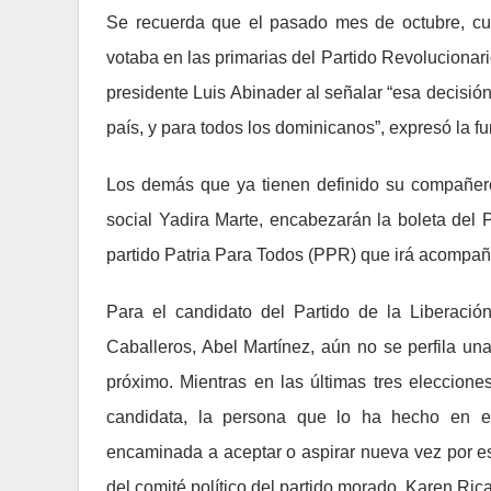
Se recuerda que el pasado mes de octubre, c
votaba en las primarias del Partido Revoluciona
presidente Luis Abinader al señalar “esa decisión 
país, y para todos los dominicanos”, expresó la fu
Los demás que ya tienen definido su compañero 
social Yadira Marte, encabezarán la boleta del 
partido Patria Para Todos (PPR) que irá acompa
Para el candidato del Partido de la Liberaci
Caballeros, Abel Martínez, aún no se perfila u
próximo. Mientras en las últimas tres eleccion
candidata, la persona que lo ha hecho en e
encaminada a aceptar o aspirar nueva vez por es
del comité político del partido morado, Karen Ric