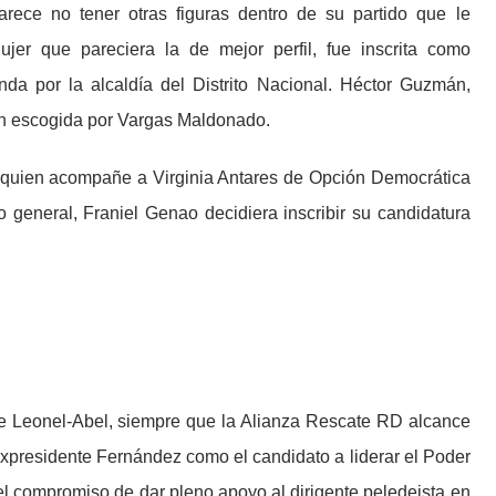
rece no tener otras figuras dentro de su partido que le
jer que pareciera la de mejor perfil, fue inscrita como
a por la alcaldía del Distrito Nacional. Héctor Guzmán,
ión escogida por Vargas Maldonado.
r quien acompañe a Virginia Antares de Opción Democrática
io general, Franiel Genao decidiera inscribir su candidatura
e Leonel-Abel, siempre que la Alianza Rescate RD alcance
 expresidente Fernández como el candidato a liderar el Poder
el compromiso de dar pleno apoyo al dirigente peledeista en