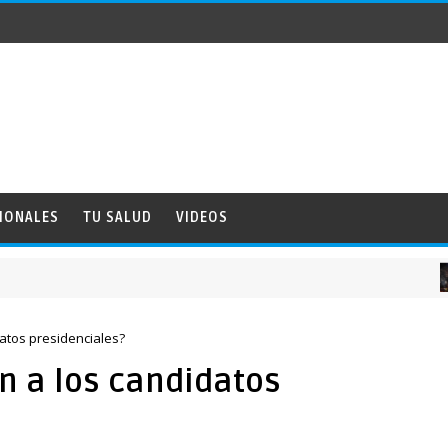
IONALES
TU SALUD
VIDEOS
NACI
tos presidenciales?
 a los candidatos