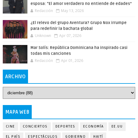
esposa: “El amor verdadero no entiende de edades”
Redacción
May 13, 2026
¿El relevo del grupo Aventura? Grupo Nox irrumpe
para redefinir la bachata global
Unknown
Apr 07, 2026
Mar Solís: República Dominicana ha inspirado casi
todas mis canciones
Redacción
Apr 01, 2026
ARCHIVO
MAPA WEB
CINE
CONCIERTOS
DEPORTES
ECONOMÍA
EE.UU
EL PAÍS
ESPECTÁCULOS
GOBIERNO
HAITÍ