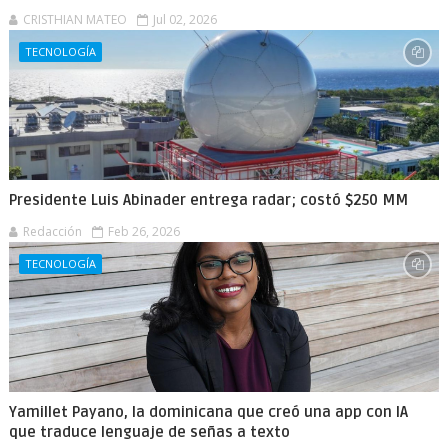
CRISTHIAN MATEO
Jul 02, 2026
TECNOLOGÍA
Presidente Luis Abinader entrega radar; costó $250 MM
Redacción
Feb 26, 2026
TECNOLOGÍA
Yamillet Payano, la dominicana que creó una app con IA
que traduce lenguaje de señas a texto