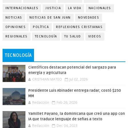
INTERNACIONALES
JUSTICIA
LA VIDA
NACIONALES
NOTICIAS
NOTICIAS DE SAN JUAN
NOVEDADES
OPINIONES
POLÍTICA
REFLEXIONES CRISTIANAS
REGIONALES
TECNOLOGÍA
TU SALUD
VIDEOS
TECNOLOGÍA
Científicos destacan potencial del sargazo para
energía y agricultura
CRISTHIAN MATEO
Jul 02, 2026
Presidente Luis Abinader entrega radar; costó $250
MM
Redacción
Feb 26, 2026
Yamillet Payano, la dominicana que creó una app con
IA que traduce lenguaje de señas a texto
Redacción
Dec 04, 2023