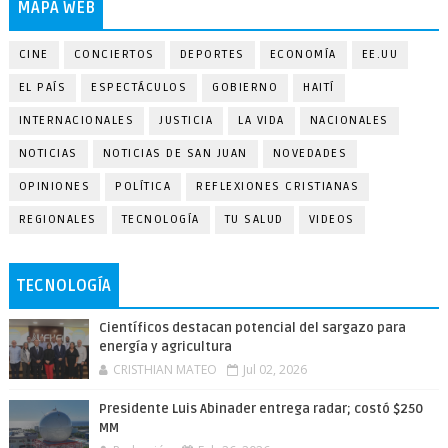
MAPA WEB
CINE
CONCIERTOS
DEPORTES
ECONOMÍA
EE.UU
EL PAÍS
ESPECTÁCULOS
GOBIERNO
HAITÍ
INTERNACIONALES
JUSTICIA
LA VIDA
NACIONALES
NOTICIAS
NOTICIAS DE SAN JUAN
NOVEDADES
OPINIONES
POLÍTICA
REFLEXIONES CRISTIANAS
REGIONALES
TECNOLOGÍA
TU SALUD
VIDEOS
TECNOLOGÍA
Científicos destacan potencial del sargazo para
energía y agricultura
CRISTHIAN MATEO
Jul 02, 2026
Presidente Luis Abinader entrega radar; costó $250
MM