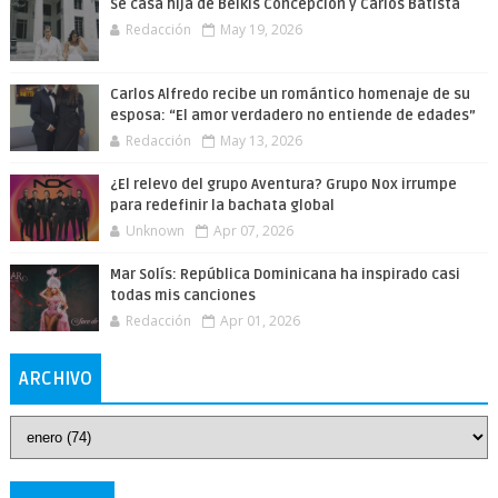
Se casa hija de Belkis Concepción y Carlos Batista
Redacción
May 19, 2026
Carlos Alfredo recibe un romántico homenaje de su
esposa: “El amor verdadero no entiende de edades”
Redacción
May 13, 2026
¿El relevo del grupo Aventura? Grupo Nox irrumpe
para redefinir la bachata global
Unknown
Apr 07, 2026
Mar Solís: República Dominicana ha inspirado casi
todas mis canciones
Redacción
Apr 01, 2026
ARCHIVO