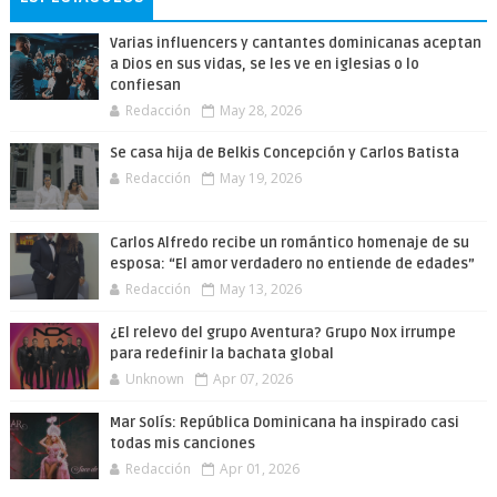
Varias influencers y cantantes dominicanas aceptan
a Dios en sus vidas, se les ve en iglesias o lo
confiesan
Redacción
May 28, 2026
Se casa hija de Belkis Concepción y Carlos Batista
Redacción
May 19, 2026
Carlos Alfredo recibe un romántico homenaje de su
esposa: “El amor verdadero no entiende de edades”
Redacción
May 13, 2026
¿El relevo del grupo Aventura? Grupo Nox irrumpe
para redefinir la bachata global
Unknown
Apr 07, 2026
Mar Solís: República Dominicana ha inspirado casi
todas mis canciones
Redacción
Apr 01, 2026