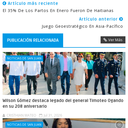
Artículo más reciente
El 35% De Los Partos En Enero Fueron De Haitianas
Artículo anterior
Juego Geoestratégico En Asia-Pacífico
Ver Más
PUBLICACIÓN RELACIONADA
NOTICIAS DE SAN JUAN
Wilson Gómez destaca legado del general Timoteo Ogando
en su 208 aniversario
CRISTHIAN MATEO
Jul 31, 2026
NOTICIAS DE SAN JUAN