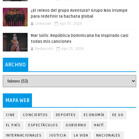
¿El relevo del grupo Aventura? Grupo Nox irrumpe
para redefinir la bachata global
Unknown
Apr 07, 2026
Mar Solís: República Dominicana ha inspirado casi
todas mis canciones
Redacción
Apr 01, 2026
ARCHIVO
MAPA WEB
CINE
CONCIERTOS
DEPORTES
ECONOMÍA
EE.UU
EL PAÍS
ESPECTÁCULOS
GOBIERNO
HAITÍ
INTERNACIONALES
JUSTICIA
LA VIDA
NACIONALES