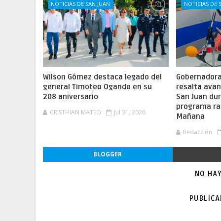
NOTICIAS DE SAN JUAN
NOTICIAS DE 
Wilson Gómez destaca legado del
Gobernadora 
general Timoteo Ogando en su
resalta ava
208 aniversario
San Juan dur
programa ra
CRISTHIAN MATEO
Jul 31, 2026
Mañana
Redacción
BLOGGER
NO HA
PUBLIC