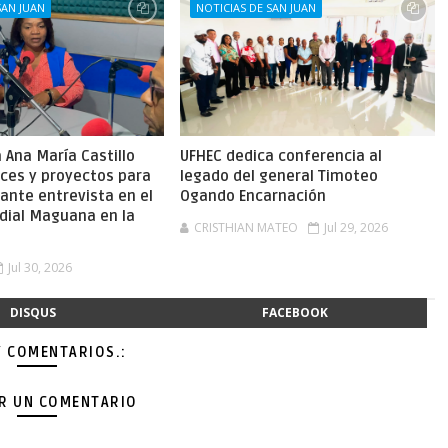
SAN JUAN
NOTICIAS DE SAN JUAN
Ana María Castillo
UFHEC dedica conferencia al
nces y proyectos para
legado del general Timoteo
ante entrevista en el
Ogando Encarnación
dial Maguana en la
CRISTHIAN MATEO
Jul 29, 2026
Jul 30, 2026
DISQUS
FACEBOOK
Y COMENTARIOS.:
AR UN COMENTARIO