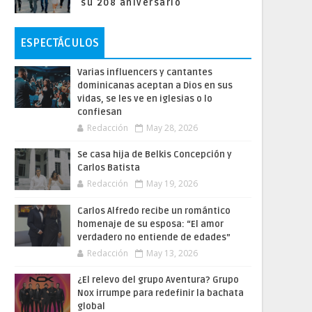
su 208 aniversario
ESPECTÁCULOS
Varias influencers y cantantes
dominicanas aceptan a Dios en sus
vidas, se les ve en iglesias o lo
confiesan
Redacción
May 28, 2026
Se casa hija de Belkis Concepción y
Carlos Batista
Redacción
May 19, 2026
Carlos Alfredo recibe un romántico
homenaje de su esposa: “El amor
verdadero no entiende de edades”
Redacción
May 13, 2026
¿El relevo del grupo Aventura? Grupo
Nox irrumpe para redefinir la bachata
global