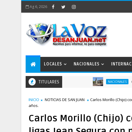
Ag 6, 2026
LOCALES
NACIONALES
INTERNAC
TITULARES
Celebran a
NACIONALES
INICIO
NOTICIAS DE SAN JUAN
Carlos Morillo (Chijo) 
años.
Carlos Morillo (Chijo)
ligas Jean Segura con 