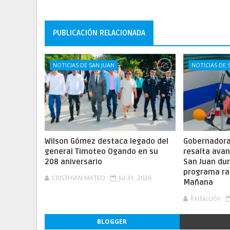
PUBLICACIÓN RELACIONADA
NOTICIAS DE SAN JUAN
NOTICIAS DE 
Wilson Gómez destaca legado del
Gobernadora 
general Timoteo Ogando en su
resalta ava
208 aniversario
San Juan dur
programa ra
CRISTHIAN MATEO
Jul 31, 2026
Mañana
Redacción
BLOGGER