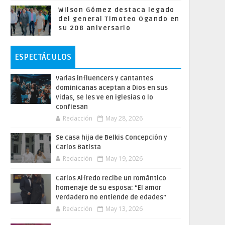
Wilson Gómez destaca legado
del general Timoteo Ogando en
su 208 aniversario
ESPECTÁCULOS
Varias influencers y cantantes
dominicanas aceptan a Dios en sus
vidas, se les ve en iglesias o lo
confiesan
Redacción
May 28, 2026
Se casa hija de Belkis Concepción y
Carlos Batista
Redacción
May 19, 2026
Carlos Alfredo recibe un romántico
homenaje de su esposa: “El amor
verdadero no entiende de edades”
Redacción
May 13, 2026