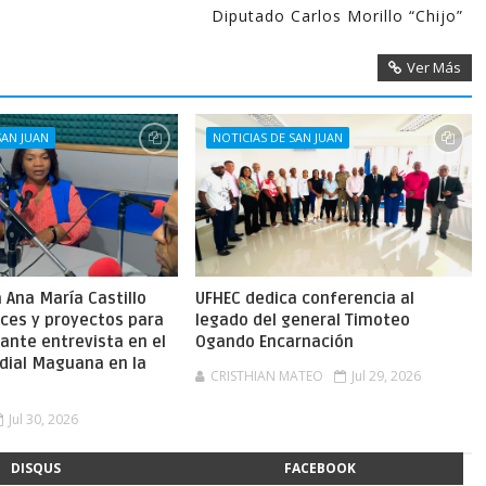
Diputado Carlos Morillo “Chijo”
Ver Más
SAN JUAN
NOTICIAS DE SAN JUAN
Ana María Castillo
UFHEC dedica conferencia al
nces y proyectos para
legado del general Timoteo
ante entrevista en el
Ogando Encarnación
dial Maguana en la
CRISTHIAN MATEO
Jul 29, 2026
Jul 30, 2026
DISQUS
FACEBOOK