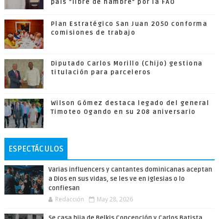
país "libre de hambre" por la FAO
Plan Estratégico San Juan 2050 conforma
comisiones de trabajo
Diputado Carlos Morillo (Chijo) gestiona
titulación para parceleros
Wilson Gómez destaca legado del general
Timoteo Ogando en su 208 aniversario
ESPECTÁCULOS
Varias influencers y cantantes dominicanas aceptan
a Dios en sus vidas, se les ve en iglesias o lo
confiesan
Redacción
May 28, 2026
Se casa hija de Belkis Concepción y Carlos Batista