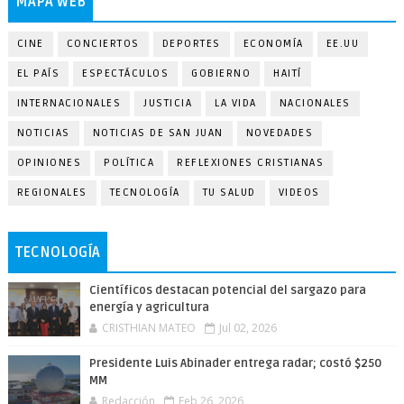
MAPA WEB
CINE
CONCIERTOS
DEPORTES
ECONOMÍA
EE.UU
EL PAÍS
ESPECTÁCULOS
GOBIERNO
HAITÍ
INTERNACIONALES
JUSTICIA
LA VIDA
NACIONALES
NOTICIAS
NOTICIAS DE SAN JUAN
NOVEDADES
OPINIONES
POLÍTICA
REFLEXIONES CRISTIANAS
REGIONALES
TECNOLOGÍA
TU SALUD
VIDEOS
TECNOLOGÍA
Científicos destacan potencial del sargazo para
energía y agricultura
CRISTHIAN MATEO
Jul 02, 2026
Presidente Luis Abinader entrega radar; costó $250
MM
Redacción
Feb 26, 2026