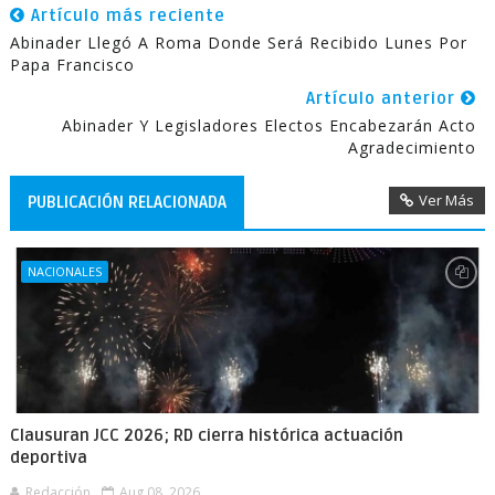
Artículo más reciente
Abinader Llegó A Roma Donde Será Recibido Lunes Por
Papa Francisco
Artículo anterior
Abinader Y Legisladores Electos Encabezarán Acto
Agradecimiento
Ver Más
PUBLICACIÓN RELACIONADA
NACIONALES
Clausuran JCC 2026; RD cierra histórica actuación
deportiva
Redacción
Aug 08, 2026