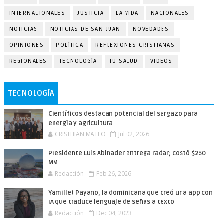
INTERNACIONALES
JUSTICIA
LA VIDA
NACIONALES
NOTICIAS
NOTICIAS DE SAN JUAN
NOVEDADES
OPINIONES
POLÍTICA
REFLEXIONES CRISTIANAS
REGIONALES
TECNOLOGÍA
TU SALUD
VIDEOS
TECNOLOGÍA
Científicos destacan potencial del sargazo para
energía y agricultura
CRISTHIAN MATEO
Jul 02, 2026
Presidente Luis Abinader entrega radar; costó $250
MM
Redacción
Feb 26, 2026
Yamillet Payano, la dominicana que creó una app con
IA que traduce lenguaje de señas a texto
Redacción
Dec 04, 2023