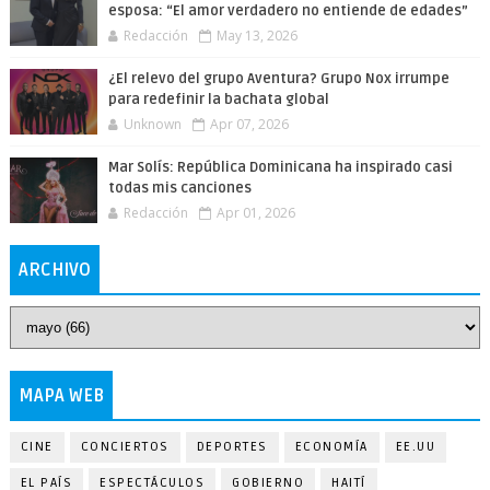
esposa: “El amor verdadero no entiende de edades”
Redacción
May 13, 2026
¿El relevo del grupo Aventura? Grupo Nox irrumpe
para redefinir la bachata global
Unknown
Apr 07, 2026
Mar Solís: República Dominicana ha inspirado casi
todas mis canciones
Redacción
Apr 01, 2026
ARCHIVO
MAPA WEB
CINE
CONCIERTOS
DEPORTES
ECONOMÍA
EE.UU
EL PAÍS
ESPECTÁCULOS
GOBIERNO
HAITÍ