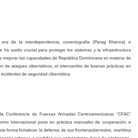
era de la interdependencia, conectografia (Parag Khanna) e
se ha vuelto crucial para proteger los sistemas y la infraestructura
ede mejorar las capacidades de República Dominicana en materia de
ión de ataques cibernéticos, el intercambio de buenas prácticas en
 incidentes de seguridad cibernética.
a la Conferencia de Fuerzas Armadas Centroamericanas “CFAC”
ismo internacional pone en práctica manuales de cooperación e
ta forma fortalecer la defensa de sus fronteras(terrestre, marítima
necesita reforzar, a medidas que compartimos datos de inteligencia,