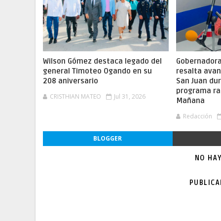
Wilson Gómez destaca legado del
Gobernadora 
general Timoteo Ogando en su
resalta ava
208 aniversario
San Juan dur
programa ra
CRISTHIAN MATEO
Jul 31, 2026
Mañana
Redacción
BLOGGER
NO HA
PUBLIC