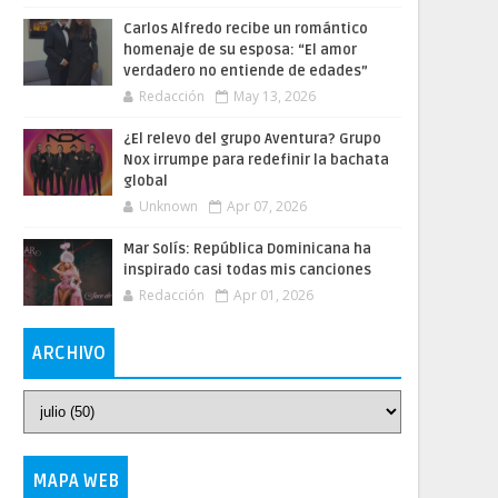
Carlos Alfredo recibe un romántico
homenaje de su esposa: “El amor
verdadero no entiende de edades”
Redacción
May 13, 2026
¿El relevo del grupo Aventura? Grupo
Nox irrumpe para redefinir la bachata
global
Unknown
Apr 07, 2026
Mar Solís: República Dominicana ha
inspirado casi todas mis canciones
Redacción
Apr 01, 2026
ARCHIVO
MAPA WEB