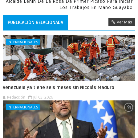
Alcalde Lenin De La Rosa Da Primer Picaso Para Iniciar
Los Trabajos En Mano Guayabo
Ver Más
PUBLICACIÓN RELACIONADA
INTERNACIONALES
Venezuela ya tiene seis meses sin Nicolás Maduro
Redacción
Jul 03, 2026
INTERNACIONALES