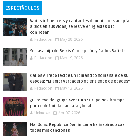
ESPECTÁCULOS
Varias influencers y cantantes dominicanas aceptan
a Dios en sus vidas, se les ve en iglesias o lo
confiesan
Redacción
May 28, 2026
Se casa hija de Belkis Concepción y Carlos Batista
Redacción
May 19, 2026
Carlos Alfredo recibe un romántico homenaje de su
esposa: “El amor verdadero no entiende de edades”
Redacción
May 13, 2026
¿El relevo del grupo Aventura? Grupo Nox irrumpe
para redefinir la bachata global
Unknown
Apr 07, 2026
Mar Solís: República Dominicana ha inspirado casi
todas mis canciones