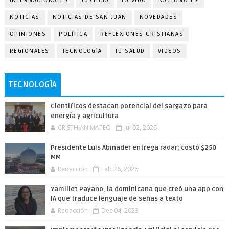
INTERNACIONALES
JUSTICIA
LA VIDA
NACIONALES
NOTICIAS
NOTICIAS DE SAN JUAN
NOVEDADES
OPINIONES
POLÍTICA
REFLEXIONES CRISTIANAS
REGIONALES
TECNOLOGÍA
TU SALUD
VIDEOS
TECNOLOGÍA
Científicos destacan potencial del sargazo para
energía y agricultura
CRISTHIAN MATEO
Jul 02, 2026
Presidente Luis Abinader entrega radar; costó $250
MM
Redacción
Feb 26, 2026
Yamillet Payano, la dominicana que creó una app con
IA que traduce lenguaje de señas a texto
Redacción
Dec 04, 2023