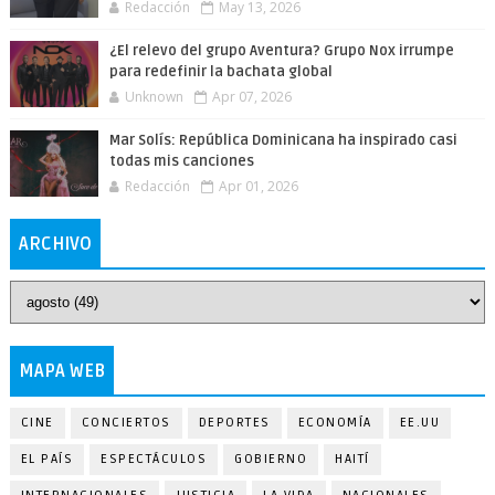
Redacción
May 13, 2026
¿El relevo del grupo Aventura? Grupo Nox irrumpe
para redefinir la bachata global
Unknown
Apr 07, 2026
Mar Solís: República Dominicana ha inspirado casi
todas mis canciones
Redacción
Apr 01, 2026
ARCHIVO
MAPA WEB
CINE
CONCIERTOS
DEPORTES
ECONOMÍA
EE.UU
EL PAÍS
ESPECTÁCULOS
GOBIERNO
HAITÍ