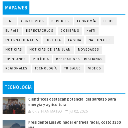
MAPA WEB
CINE
CONCIERTOS
DEPORTES
ECONOMÍA
EE.UU
EL PAÍS
ESPECTÁCULOS
GOBIERNO
HAITÍ
INTERNACIONALES
JUSTICIA
LA VIDA
NACIONALES
NOTICIAS
NOTICIAS DE SAN JUAN
NOVEDADES
OPINIONES
POLÍTICA
REFLEXIONES CRISTIANAS
REGIONALES
TECNOLOGÍA
TU SALUD
VIDEOS
TECNOLOGÍA
Científicos destacan potencial del sargazo para
energía y agricultura
CRISTHIAN MATEO
Jul 02, 2026
Presidente Luis Abinader entrega radar; costó $250
MM