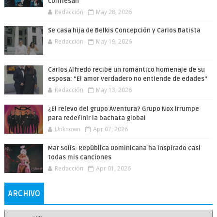
confiesan
Redacción
May 28, 2026
Se casa hija de Belkis Concepción y Carlos Batista
Redacción
May 19, 2026
Carlos Alfredo recibe un romántico homenaje de su
esposa: “El amor verdadero no entiende de edades”
Redacción
May 13, 2026
¿El relevo del grupo Aventura? Grupo Nox irrumpe
para redefinir la bachata global
Unknown
Apr 07, 2026
Mar Solís: República Dominicana ha inspirado casi
todas mis canciones
Redacción
Apr 01, 2026
ARCHIVO