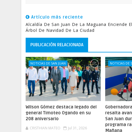
Artículo más reciente
Alcaldía De San Juan De La Maguana Enciende E
Árbol De Navidad De La Ciudad
PUBLICACIÓN RELACIONADA
NOTICIAS DE SAN JUAN
NOTICIAS DE 
Wilson Gómez destaca legado del
Gobernadora 
general Timoteo Ogando en su
resalta ava
208 aniversario
San Juan dur
programa ra
CRISTHIAN MATEO
Jul 31, 2026
Mañana