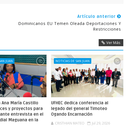
Artículo anterior
l
Dominicanos EU Temen Oleada Deportaciones Y
Restricciones
Ver Más
SAN JUAN
NOTICIAS DE SAN JUAN
Ana María Castillo
UFHEC dedica conferencia al
nces y proyectos para
legado del general Timoteo
ante entrevista en el
Ogando Encarnación
dial Maguana en la
CRISTHIAN MATEO
Jul 29, 2026