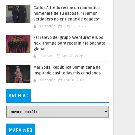
Carlos Alfredo recibe un romántico
homenaje de su esposa: “El amor
verdadero no entiende de edades”
Redacción
May 13, 2026
¿El relevo del grupo Aventura? Grupo
Nox irrumpe para redefinir la bachata
global
Unknown
Apr 07, 2026
Mar Solís: República Dominicana ha
inspirado casi todas mis canciones
Redacción
Apr 01, 2026
ARCHIVO
MAPA WEB