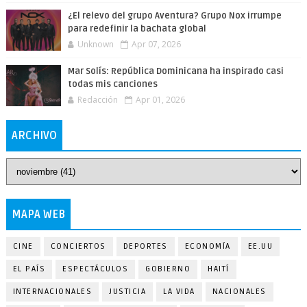
¿El relevo del grupo Aventura? Grupo Nox irrumpe
para redefinir la bachata global
Unknown
Apr 07, 2026
Mar Solís: República Dominicana ha inspirado casi
todas mis canciones
Redacción
Apr 01, 2026
ARCHIVO
MAPA WEB
CINE
CONCIERTOS
DEPORTES
ECONOMÍA
EE.UU
EL PAÍS
ESPECTÁCULOS
GOBIERNO
HAITÍ
INTERNACIONALES
JUSTICIA
LA VIDA
NACIONALES