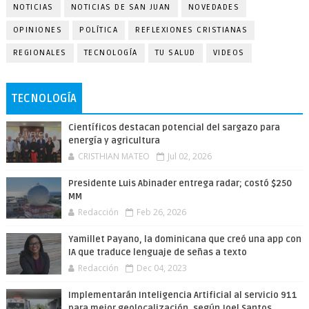
NOTICIAS
NOTICIAS DE SAN JUAN
NOVEDADES
OPINIONES
POLÍTICA
REFLEXIONES CRISTIANAS
REGIONALES
TECNOLOGÍA
TU SALUD
VIDEOS
TECNOLOGÍA
Científicos destacan potencial del sargazo para
energía y agricultura
CRISTHIAN MATEO
Jul 02, 2026
Presidente Luis Abinader entrega radar; costó $250
MM
Redacción
Feb 26, 2026
Yamillet Payano, la dominicana que creó una app con
IA que traduce lenguaje de señas a texto
Redacción
Dec 04, 2023
Implementarán Inteligencia Artificial al servicio 911
para mejor geolocalización, según Joel Santos