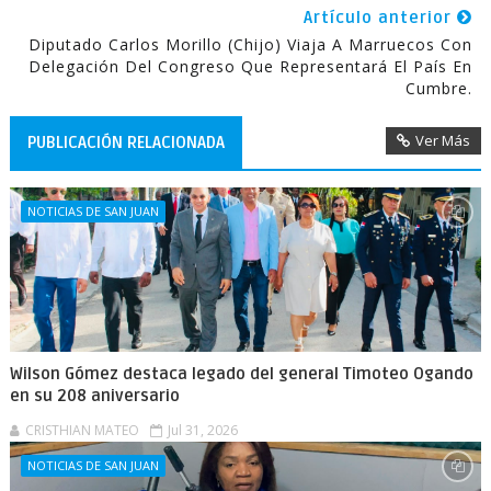
Artículo anterior
Diputado Carlos Morillo (Chijo) Viaja A Marruecos Con
Delegación Del Congreso Que Representará El País En
Cumbre.
Ver Más
PUBLICACIÓN RELACIONADA
NOTICIAS DE SAN JUAN
Wilson Gómez destaca legado del general Timoteo Ogando
en su 208 aniversario
CRISTHIAN MATEO
Jul 31, 2026
NOTICIAS DE SAN JUAN