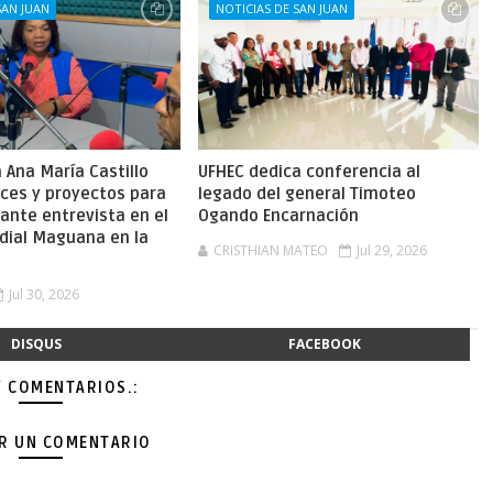
SAN JUAN
NOTICIAS DE SAN JUAN
Ana María Castillo
UFHEC dedica conferencia al
nces y proyectos para
legado del general Timoteo
ante entrevista en el
Ogando Encarnación
dial Maguana en la
CRISTHIAN MATEO
Jul 29, 2026
Jul 30, 2026
DISQUS
FACEBOOK
Y COMENTARIOS.:
AR UN COMENTARIO