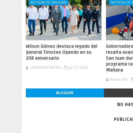
NOTICIAS DE SAN JUAN
NOTICIAS DE 
Wilson Gómez destaca legado del
Gobernadora 
general Timoteo Ogando en su
resalta ava
208 aniversario
San Juan dur
programa ra
CRISTHIAN MATEO
Jul 31, 2026
Mañana
Redacción
BLOGGER
NO HA
PUBLIC