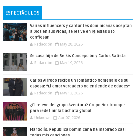
ESPECTÁCULOS
Varias influencers y cantantes dominicanas aceptan
a Dios en sus vidas, se les ve en iglesias o lo
confiesan
Redacción
May 28, 2026
Se casa hija de Belkis Concepción y Carlos Batista
Redacción
May 19, 2026
Carlos Alfredo recibe un romántico homenaje de su
esposa: “El amor verdadero no entiende de edades”
Redacción
May 13, 2026
¿El relevo del grupo Aventura? Grupo Nox irrumpe
para redefinir la bachata global
Unknown
Apr 07, 2026
Mar Solís: República Dominicana ha inspirado casi
todas mis canciones