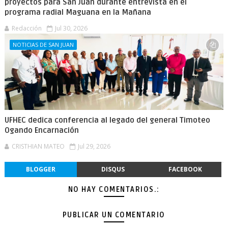
proyectos para San Juan durante entrevista en el
programa radial Maguana en la Mañana
Redacción
Jul 30, 2026
NOTICIAS DE SAN JUAN
UFHEC dedica conferencia al legado del general Timoteo
Ogando Encarnación
CRISTHIAN MATEO
Jul 29, 2026
BLOGGER
DISQUS
FACEBOOK
NO HAY COMENTARIOS.:
PUBLICAR UN COMENTARIO