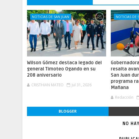
NOTICIAS DE SAN JUAN
NOTICIAS DE 
Wilson Gómez destaca legado del
Gobernadora 
general Timoteo Ogando en su
resalta ava
208 aniversario
San Juan dur
programa ra
CRISTHIAN MATEO
Jul 31, 2026
Mañana
Redacción
BLOGGER
NO HA