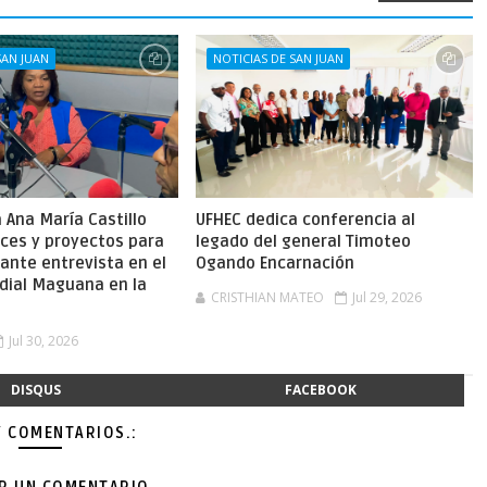
SAN JUAN
NOTICIAS DE SAN JUAN
Ana María Castillo
UFHEC dedica conferencia al
nces y proyectos para
legado del general Timoteo
ante entrevista en el
Ogando Encarnación
dial Maguana en la
CRISTHIAN MATEO
Jul 29, 2026
Jul 30, 2026
DISQUS
FACEBOOK
Y COMENTARIOS.: