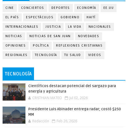
CINE
CONCIERTOS
DEPORTES
ECONOMÍA
EE.UU
EL PAÍS
ESPECTÁCULOS
GOBIERNO
HAITÍ
INTERNACIONALES
JUSTICIA
LA VIDA
NACIONALES
NOTICIAS
NOTICIAS DE SAN JUAN
NOVEDADES
OPINIONES
POLÍTICA
REFLEXIONES CRISTIANAS
REGIONALES
TECNOLOGÍA
TU SALUD
VIDEOS
TECNOLOGÍA
Científicos destacan potencial del sargazo para
energía y agricultura
CRISTHIAN MATEO
Jul 02, 2026
Presidente Luis Abinader entrega radar; costó $250
MM
Redacción
Feb 26, 2026