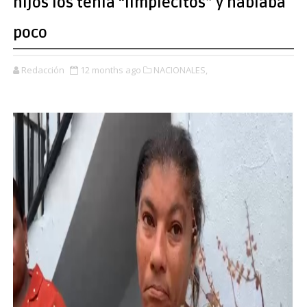
hijos los tenía “limpiecitos” y hablaba
poco
Redacción
12 months ago
NACIONALES,