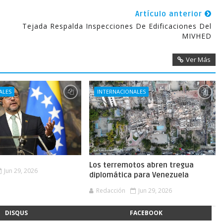
Artículo anterior
Tejada Respalda Inspecciones De Edificaciones Del
MIVHED
Ver Más
ALES
INTERNACIONALES
Los terremotos abren tregua
Jun 29, 2026
diplomática para Venezuela
Redacción
Jun 29, 2026
DISQUS
FACEBOOK