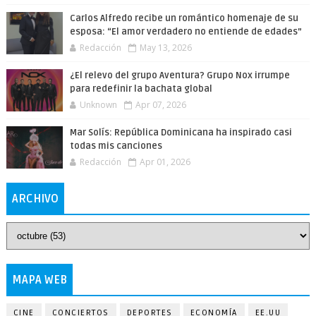
Carlos Alfredo recibe un romántico homenaje de su
esposa: “El amor verdadero no entiende de edades”
Redacción
May 13, 2026
¿El relevo del grupo Aventura? Grupo Nox irrumpe
para redefinir la bachata global
Unknown
Apr 07, 2026
Mar Solís: República Dominicana ha inspirado casi
todas mis canciones
Redacción
Apr 01, 2026
ARCHIVO
MAPA WEB
CINE
CONCIERTOS
DEPORTES
ECONOMÍA
EE.UU