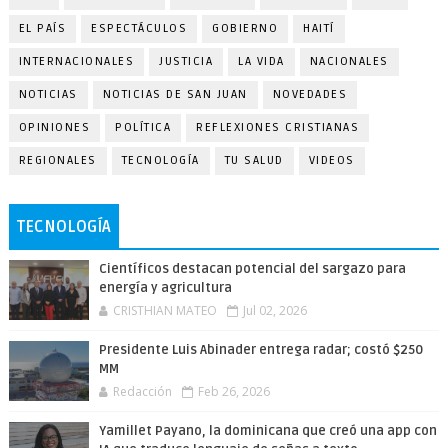
EL PAÍS
ESPECTÁCULOS
GOBIERNO
HAITÍ
INTERNACIONALES
JUSTICIA
LA VIDA
NACIONALES
NOTICIAS
NOTICIAS DE SAN JUAN
NOVEDADES
OPINIONES
POLÍTICA
REFLEXIONES CRISTIANAS
REGIONALES
TECNOLOGÍA
TU SALUD
VIDEOS
TECNOLOGÍA
Científicos destacan potencial del sargazo para
energía y agricultura
CRISTHIAN MATEO
Jul 02, 2026
Presidente Luis Abinader entrega radar; costó $250
MM
Redacción
Feb 26, 2026
Yamillet Payano, la dominicana que creó una app con