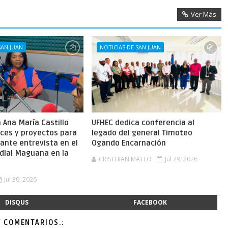
Ver Más
SAN JUAN
NOTICIAS DE SAN JUAN
Ana María Castillo
UFHEC dedica conferencia al
nces y proyectos para
legado del general Timoteo
ante entrevista en el
Ogando Encarnación
dial Maguana en la
CRISTHIAN MATEO
Jul 29, 2026
Jul 30, 2026
DISQUS
FACEBOOK
Y COMENTARIOS.: