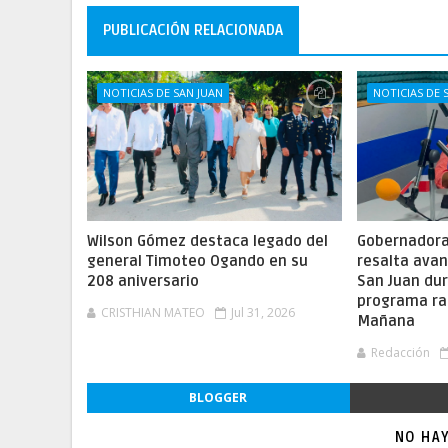
PUBLICACIÓN RELACIONADA
NOTICIAS DE SAN JUAN
NOTICIAS DE 
Wilson Gómez destaca legado del
Gobernadora 
general Timoteo Ogando en su
resalta ava
208 aniversario
San Juan dur
programa ra
CRISTHIAN MATEO
Jul 31, 2026
Mañana
Redacción
BLOGGER
NO HA