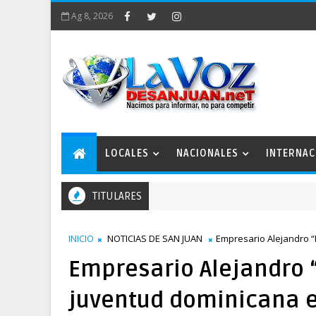
Ag 8, 2026
LOCALES
NACIONALES
INTERNAC
TITULARES
an Juan 2050 conforma comisiones de trabajo
INICIO
NOTICIAS DE SAN JUAN
Empresario Alejandro “P
Empresario Alejandro “P
juventud dominicana e