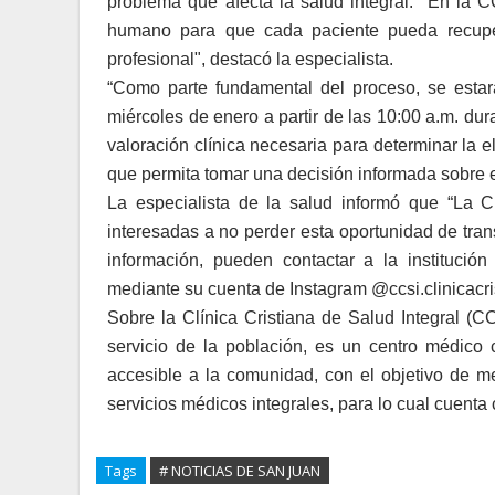
problema que afecta la salud integral. "En l
humano para que cada paciente pueda recuper
profesional", destacó la especialista.
“Como parte fundamental del proceso, se estará
miércoles de enero a partir de las 10:00 a.m. dura
valoración clínica necesaria para determinar la e
que permita tomar una decisión informada sobre e
La especialista de la salud informó que “La C
interesadas a no perder esta oportunidad de tra
información, pueden contactar a la institució
mediante su cuenta de Instagram @ccsi.clinicacri
Sobre la Clínica Cristiana de Salud Integral (C
servicio de la población, es un centro médico
accesible a la comunidad, con el objetivo de me
servicios médicos integrales, para lo cual cuent
Tags
# NOTICIAS DE SAN JUAN