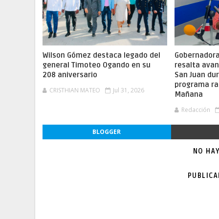
Wilson Gómez destaca legado del
Gobernadora 
general Timoteo Ogando en su
resalta ava
208 aniversario
San Juan dur
programa ra
CRISTHIAN MATEO
Jul 31, 2026
Mañana
Redacción
BLOGGER
NO HA
PUBLIC