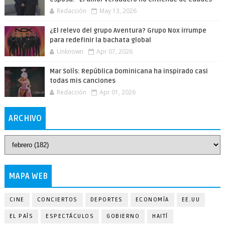
Redacción
May 13, 2026
¿El relevo del grupo Aventura? Grupo Nox irrumpe
para redefinir la bachata global
Unknown
Apr 07, 2026
Mar Solís: República Dominicana ha inspirado casi
todas mis canciones
Redacción
Apr 01, 2026
ARCHIVO
MAPA WEB
CINE
CONCIERTOS
DEPORTES
ECONOMÍA
EE.UU
EL PAÍS
ESPECTÁCULOS
GOBIERNO
HAITÍ