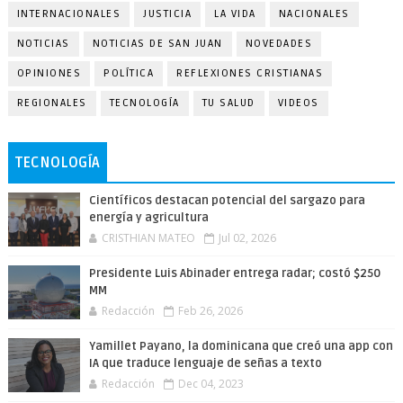
INTERNACIONALES
JUSTICIA
LA VIDA
NACIONALES
NOTICIAS
NOTICIAS DE SAN JUAN
NOVEDADES
OPINIONES
POLÍTICA
REFLEXIONES CRISTIANAS
REGIONALES
TECNOLOGÍA
TU SALUD
VIDEOS
TECNOLOGÍA
Científicos destacan potencial del sargazo para
energía y agricultura
CRISTHIAN MATEO
Jul 02, 2026
Presidente Luis Abinader entrega radar; costó $250
MM
Redacción
Feb 26, 2026
Yamillet Payano, la dominicana que creó una app con
IA que traduce lenguaje de señas a texto
Redacción
Dec 04, 2023