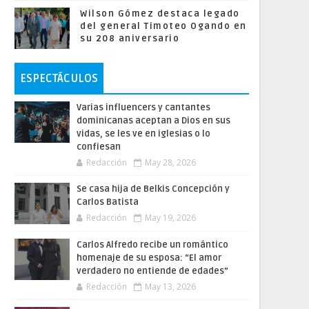
Wilson Gómez destaca legado
del general Timoteo Ogando en
su 208 aniversario
ESPECTÁCULOS
Varias influencers y cantantes
dominicanas aceptan a Dios en sus
vidas, se les ve en iglesias o lo
confiesan
Redacción
May 28, 2026
Se casa hija de Belkis Concepción y
Carlos Batista
Redacción
May 19, 2026
Carlos Alfredo recibe un romántico
homenaje de su esposa: “El amor
verdadero no entiende de edades”
Redacción
May 13, 2026