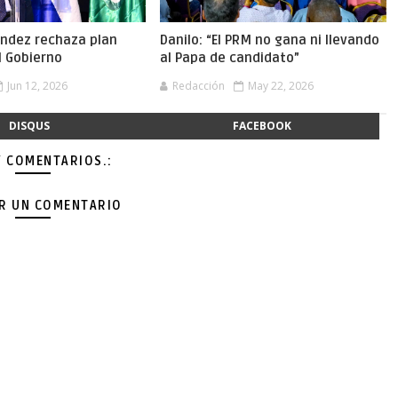
ández rechaza plan
Danilo: “El PRM no gana ni llevando
el Gobierno
al Papa de candidato”
Jun 12, 2026
Redacción
May 22, 2026
DISQUS
FACEBOOK
Y COMENTARIOS.:
AR UN COMENTARIO