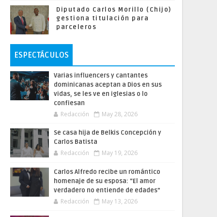
Diputado Carlos Morillo (Chijo)
gestiona titulación para
parceleros
ESPECTÁCULOS
Varias influencers y cantantes
dominicanas aceptan a Dios en sus
vidas, se les ve en iglesias o lo
confiesan
Redacción
May 28, 2026
Se casa hija de Belkis Concepción y
Carlos Batista
Redacción
May 19, 2026
Carlos Alfredo recibe un romántico
homenaje de su esposa: “El amor
verdadero no entiende de edades”
Redacción
May 13, 2026