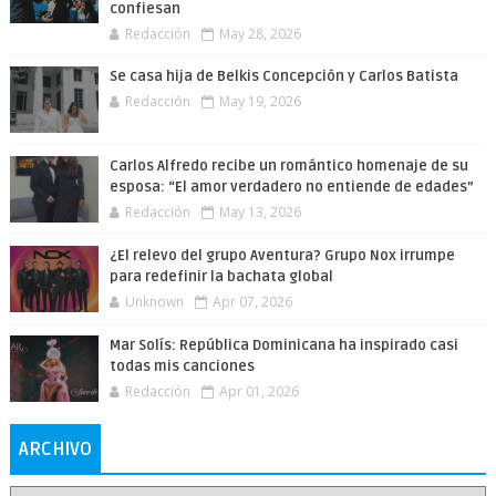
confiesan
Redacción
May 28, 2026
Se casa hija de Belkis Concepción y Carlos Batista
Redacción
May 19, 2026
Carlos Alfredo recibe un romántico homenaje de su
esposa: “El amor verdadero no entiende de edades”
Redacción
May 13, 2026
¿El relevo del grupo Aventura? Grupo Nox irrumpe
para redefinir la bachata global
Unknown
Apr 07, 2026
Mar Solís: República Dominicana ha inspirado casi
todas mis canciones
Redacción
Apr 01, 2026
ARCHIVO