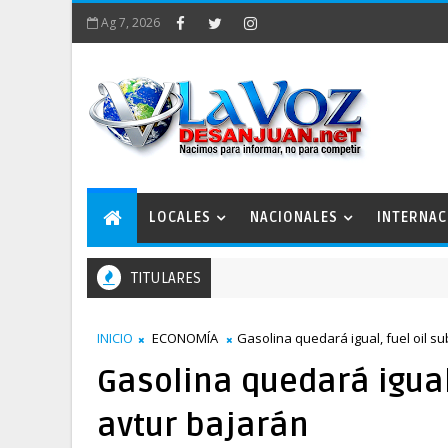
Ag 7, 2026
LOCALES
NACIONALES
INTERNAC
TITULARES
Plan Estratégico San Juan 2050 conforma comisiones de trabajo
INICIO
ECONOMÍA
Gasolina quedará igual, fuel oil s
Gasolina quedará igual,
avtur bajarán