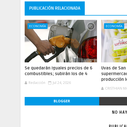
PUBLICACIÓN RELACIONADA
ECONOMÍA
ECONOMÍA
Se quedarán iguales precios de 6
Uvas de San 
combustibles; subirán los de 4
supermercad
producción l
Redacción
Jul 24, 2026
CRISTHIAN M
BLOGGER
NO HA
PUBLIC