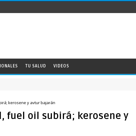
IONALES
TU SALUD
VIDEOS
ubirá; kerosene y avtur bajarán
 fuel oil subirá; kerosene y