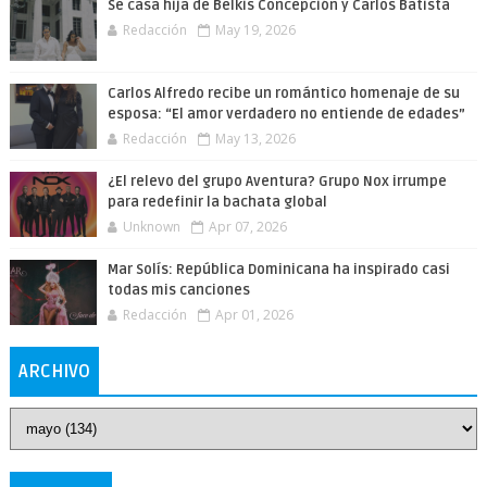
Se casa hija de Belkis Concepción y Carlos Batista
Redacción
May 19, 2026
Carlos Alfredo recibe un romántico homenaje de su
esposa: “El amor verdadero no entiende de edades”
Redacción
May 13, 2026
¿El relevo del grupo Aventura? Grupo Nox irrumpe
para redefinir la bachata global
Unknown
Apr 07, 2026
Mar Solís: República Dominicana ha inspirado casi
todas mis canciones
Redacción
Apr 01, 2026
ARCHIVO