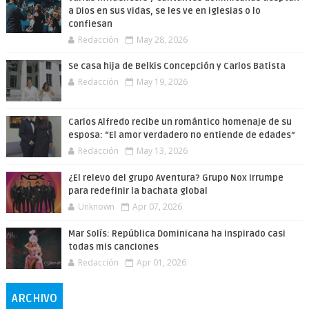
a Dios en sus vidas, se les ve en iglesias o lo
confiesan
Redacción
May 28, 2026
Se casa hija de Belkis Concepción y Carlos Batista
Redacción
May 19, 2026
Carlos Alfredo recibe un romántico homenaje de su
esposa: “El amor verdadero no entiende de edades”
Redacción
May 13, 2026
¿El relevo del grupo Aventura? Grupo Nox irrumpe
para redefinir la bachata global
Unknown
Apr 07, 2026
Mar Solís: República Dominicana ha inspirado casi
todas mis canciones
Redacción
Apr 01, 2026
ARCHIVO