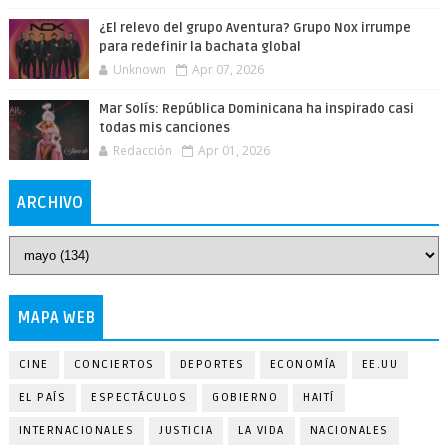
¿El relevo del grupo Aventura? Grupo Nox irrumpe
para redefinir la bachata global
Unknown
Apr 07, 2026
Mar Solís: República Dominicana ha inspirado casi
todas mis canciones
Redacción
Apr 01, 2026
ARCHIVO
MAPA WEB
CINE
CONCIERTOS
DEPORTES
ECONOMÍA
EE.UU
EL PAÍS
ESPECTÁCULOS
GOBIERNO
HAITÍ
INTERNACIONALES
JUSTICIA
LA VIDA
NACIONALES