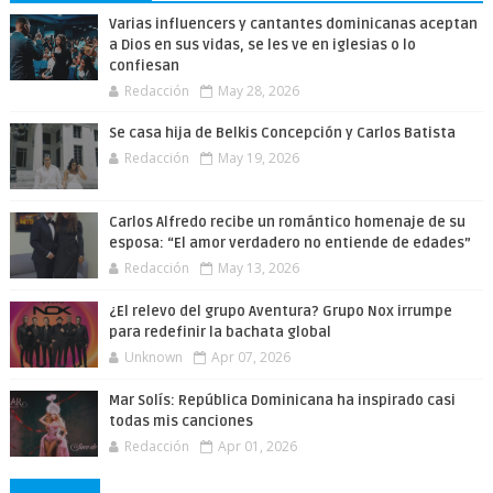
Varias influencers y cantantes dominicanas aceptan
a Dios en sus vidas, se les ve en iglesias o lo
confiesan
Redacción
May 28, 2026
Se casa hija de Belkis Concepción y Carlos Batista
Redacción
May 19, 2026
Carlos Alfredo recibe un romántico homenaje de su
esposa: “El amor verdadero no entiende de edades”
Redacción
May 13, 2026
¿El relevo del grupo Aventura? Grupo Nox irrumpe
para redefinir la bachata global
Unknown
Apr 07, 2026
Mar Solís: República Dominicana ha inspirado casi
todas mis canciones
Redacción
Apr 01, 2026