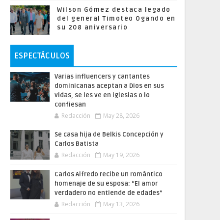
Wilson Gómez destaca legado
del general Timoteo Ogando en
su 208 aniversario
ESPECTÁCULOS
Varias influencers y cantantes
dominicanas aceptan a Dios en sus
vidas, se les ve en iglesias o lo
confiesan
Redacción
May 28, 2026
Se casa hija de Belkis Concepción y
Carlos Batista
Redacción
May 19, 2026
Carlos Alfredo recibe un romántico
homenaje de su esposa: “El amor
verdadero no entiende de edades”
Redacción
May 13, 2026