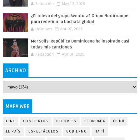
Redacción
May 13, 2026
¿El relevo del grupo Aventura? Grupo Nox irrumpe
para redefinir la bachata global
Unknown
Apr 07, 2026
Mar Solís: República Dominicana ha inspirado casi
todas mis canciones
Redacción
Apr 01, 2026
ARCHIVO
MAPA WEB
CINE
CONCIERTOS
DEPORTES
ECONOMÍA
EE.UU
EL PAÍS
ESPECTÁCULOS
GOBIERNO
HAITÍ