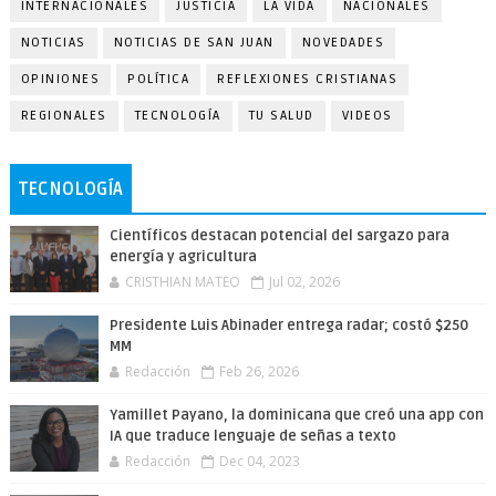
INTERNACIONALES
JUSTICIA
LA VIDA
NACIONALES
NOTICIAS
NOTICIAS DE SAN JUAN
NOVEDADES
OPINIONES
POLÍTICA
REFLEXIONES CRISTIANAS
REGIONALES
TECNOLOGÍA
TU SALUD
VIDEOS
TECNOLOGÍA
Científicos destacan potencial del sargazo para
energía y agricultura
CRISTHIAN MATEO
Jul 02, 2026
Presidente Luis Abinader entrega radar; costó $250
MM
Redacción
Feb 26, 2026
Yamillet Payano, la dominicana que creó una app con
IA que traduce lenguaje de señas a texto
Redacción
Dec 04, 2023