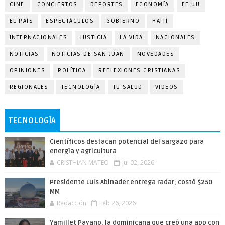
CINE
CONCIERTOS
DEPORTES
ECONOMÍA
EE.UU
EL PAÍS
ESPECTÁCULOS
GOBIERNO
HAITÍ
INTERNACIONALES
JUSTICIA
LA VIDA
NACIONALES
NOTICIAS
NOTICIAS DE SAN JUAN
NOVEDADES
OPINIONES
POLÍTICA
REFLEXIONES CRISTIANAS
REGIONALES
TECNOLOGÍA
TU SALUD
VIDEOS
TECNOLOGÍA
Científicos destacan potencial del sargazo para
energía y agricultura
CRISTHIAN MATEO
Jul 02, 2026
Presidente Luis Abinader entrega radar; costó $250
MM
Redacción
Feb 26, 2026
Yamillet Payano, la dominicana que creó una app con