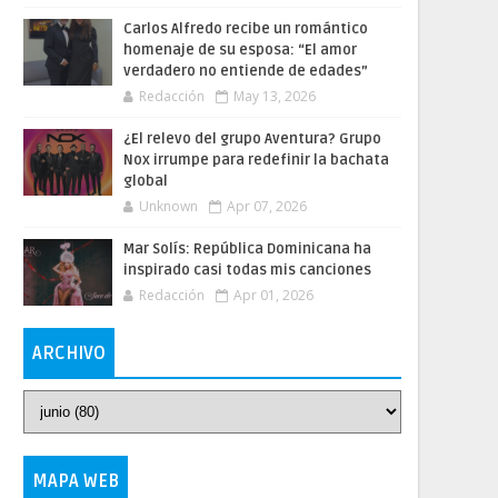
Carlos Alfredo recibe un romántico
homenaje de su esposa: “El amor
verdadero no entiende de edades”
Redacción
May 13, 2026
¿El relevo del grupo Aventura? Grupo
Nox irrumpe para redefinir la bachata
global
Unknown
Apr 07, 2026
Mar Solís: República Dominicana ha
inspirado casi todas mis canciones
Redacción
Apr 01, 2026
ARCHIVO
MAPA WEB