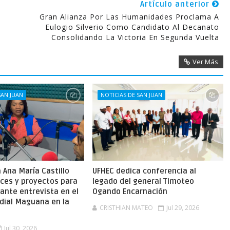
Artículo anterior
Gran Alianza Por Las Humanidades Proclama A
Eulogio Silverio Como Candidato Al Decanato
Consolidando La Victoria En Segunda Vuelta
Ver Más
SAN JUAN
NOTICIAS DE SAN JUAN
Ana María Castillo
UFHEC dedica conferencia al
nces y proyectos para
legado del general Timoteo
ante entrevista en el
Ogando Encarnación
dial Maguana en la
CRISTHIAN MATEO
Jul 29, 2026
Jul 30, 2026