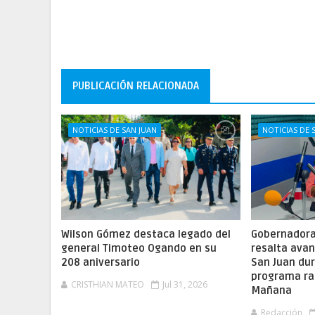
PUBLICACIÓN RELACIONADA
NOTICIAS DE SAN JUAN
NOTICIAS DE 
Wilson Gómez destaca legado del
Gobernadora 
general Timoteo Ogando en su
resalta ava
208 aniversario
San Juan dur
programa ra
CRISTHIAN MATEO
Jul 31, 2026
Mañana
Redacción