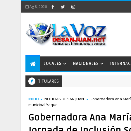
Ag 8, 2026
LOCALES
NACIONALES
INTERNAC
TITULARES
ratégico San Juan 2050 conforma comisiones de trabajo
INICIO
NOTICIAS DE SAN JUAN
Gobernadora Ana María C
municipal Yaque
Gobernadora Ana María
Jornada de Inclusión So