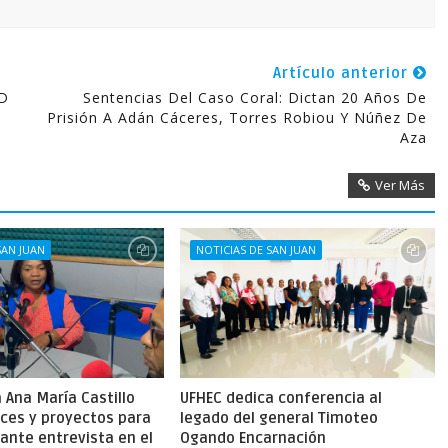
Artículo anterior
SD
Sentencias Del Caso Coral: Dictan 20 Años De
Prisión A Adán Cáceres, Torres Robiou Y Núñez De
Aza
Ver Más
SAN JUAN
NOTICIAS DE SAN JUAN
Ana María Castillo
UFHEC dedica conferencia al
nces y proyectos para
legado del general Timoteo
ante entrevista en el
Ogando Encarnación