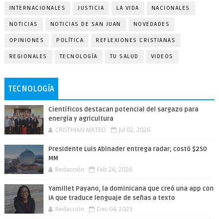
INTERNACIONALES
JUSTICIA
LA VIDA
NACIONALES
NOTICIAS
NOTICIAS DE SAN JUAN
NOVEDADES
OPINIONES
POLÍTICA
REFLEXIONES CRISTIANAS
REGIONALES
TECNOLOGÍA
TU SALUD
VIDEOS
TECNOLOGÍA
Científicos destacan potencial del sargazo para
energía y agricultura
CRISTHIAN MATEO
Jul 02, 2026
Presidente Luis Abinader entrega radar; costó $250
MM
Redacción
Feb 26, 2026
Yamillet Payano, la dominicana que creó una app con
IA que traduce lenguaje de señas a texto
Redacción
Dec 04, 2023