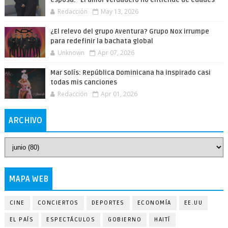
Redacción
May 13, 2026
¿El relevo del grupo Aventura? Grupo Nox irrumpe
para redefinir la bachata global
Unknown
Apr 07, 2026
Mar Solís: República Dominicana ha inspirado casi
todas mis canciones
Redacción
Apr 01, 2026
ARCHIVO
MAPA WEB
CINE
CONCIERTOS
DEPORTES
ECONOMÍA
EE.UU
EL PAÍS
ESPECTÁCULOS
GOBIERNO
HAITÍ