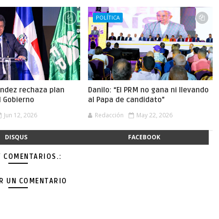
POLÍTICA
ández rechaza plan
Danilo: “El PRM no gana ni llevando
el Gobierno
al Papa de candidato”
Jun 12, 2026
Redacción
May 22, 2026
DISQUS
FACEBOOK
Y COMENTARIOS.:
AR UN COMENTARIO