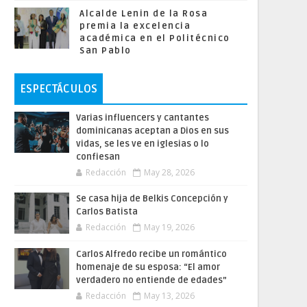
Alcalde Lenin de la Rosa
premia la excelencia
académica en el Politécnico
San Pablo
ESPECTÁCULOS
Varias influencers y cantantes
dominicanas aceptan a Dios en sus
vidas, se les ve en iglesias o lo
confiesan
Redacción
May 28, 2026
Se casa hija de Belkis Concepción y
Carlos Batista
Redacción
May 19, 2026
Carlos Alfredo recibe un romántico
homenaje de su esposa: “El amor
verdadero no entiende de edades”
Redacción
May 13, 2026