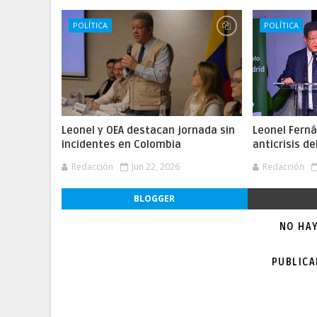
POLÍTICA
POLÍTICA
Leonel y OEA destacan jornada sin
Leonel Fern
incidentes en Colombia
anticrisis d
Redacción
Jun 22, 2026
Redacción
BLOGGER
NO HA
PUBLIC