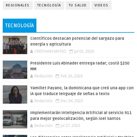
REGIONALES
TECNOLOGÍA
TU SALUD
VIDEOS
TECNOLOGÍA
Científicos destacan potencial del sargazo para
energía y agricultura
CRISTHIAN MATEO
Jul 02, 2026
Presidente Luis Abinader entrega radar; costó $250
MM
Redacción
Feb 26, 2026
Yamillet Payano, la dominicana que creó una app con
IA que traduce lenguaje de señas a texto
Redacción
Dec 04, 2023
Implementarán Inteligencia Artificial al servicio 911
para mejor geolocalización, según Joel Santos
Redacción
Jul 27, 2023