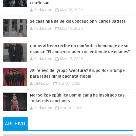
confiesan
Redacción
May 28, 2026
Se casa hija de Belkis Concepción y Carlos Batista
Redacción
May 19, 2026
Carlos Alfredo recibe un romántico homenaje de su
esposa: “El amor verdadero no entiende de edades”
Redacción
May 13, 2026
¿El relevo del grupo Aventura? Grupo Nox irrumpe
para redefinir la bachata global
Unknown
Apr 07, 2026
Mar Solís: República Dominicana ha inspirado casi
todas mis canciones
Redacción
Apr 01, 2026
ARCHIVO